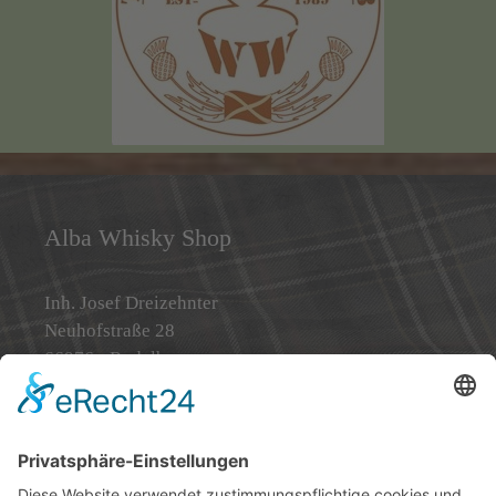
Alba Whisky Shop
Inh. Josef Dreizehnter
Neuhofstraße 28
66976 - Rodalben
Telefon: 0 63 31 / 71 50 09
Telefax: 0 63 31 / 71 95 47
Email: info@alba-whisky-shop.de