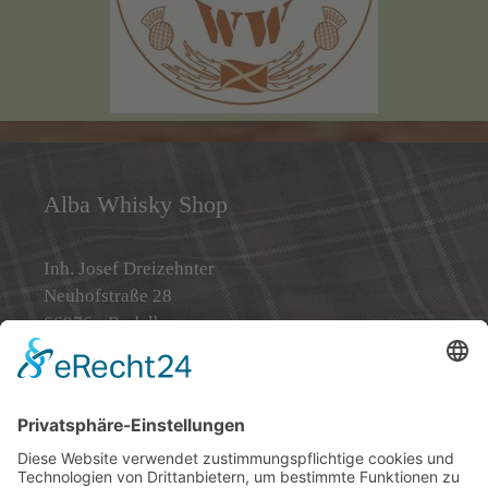
Alba Whisky Shop
Inh. Josef Dreizehnter
Neuhofstraße 28
66976 - Rodalben
Telefon: 0 63 31 / 71 50 09
Telefax: 0 63 31 / 71 95 47
Email: info@alba-whisky-shop.de