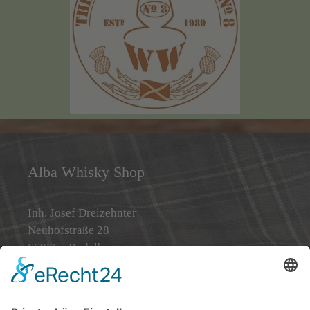
Alba Whisky Shop
Inh. Josef Dreizehnter
Neuhofstraße 28
66976 - Rodalben
Telefon: 0 63 31 / 71 50 09
Telefax: 0 63 31 / 71 95 47