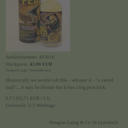
Artikelnummer:
403016
Stückpreis:
43,90 EUR
Endpreis
zzgl.
Versandkosten
Historically we would call this - whisper it - "a vatted
malt"... it may be blonde but it has a big peat kick.
0,7 l (62,71 EUR / 1 l)
Lieferzeit:
3-5 Werktage
Douglas Laing & Co 18 Lynedoch