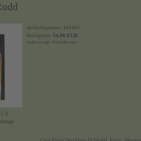
Rudd
Artikelnummer:
101605
Stückpreis:
54,90 EUR
Endpreis
zzgl.
Versandkosten
1 l)
rktage
Glen Elgin Distillery IV30 8SL Elgin, Morays