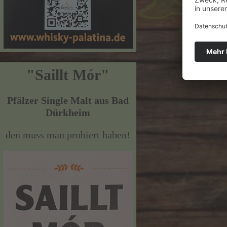
"Saillt Mór"
Pfälzer Single Malt aus Bad
Dürkheim
den muss man probiert haben!