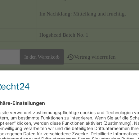
Im Nachklang: Mittellang und fruchtig.
Hogshead Batch No. 1
Vertrag widerrufen
chillfiltered, Natural Colour, Limited Edition 1149 Flaschen.
Widerrufsformular