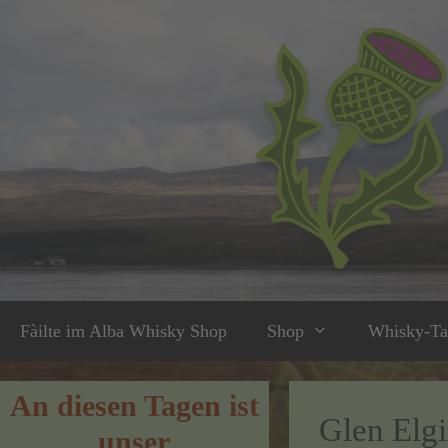
Zum
Inhalt
springen
Fàilte im Alba Whisky Shop
Shop
Whisky-Ta
An diesen Tagen ist
Glen Elg
unser