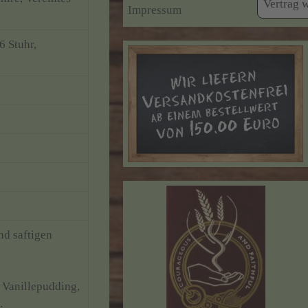
Vertrag 
Impressum
6 Stuhr,
d saftigen
 Vanillepudding,
.